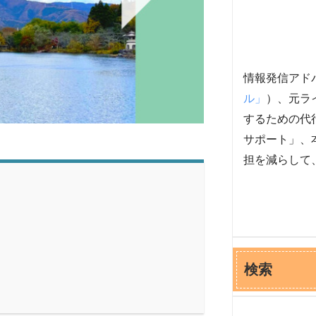
情報発信アド
ル」
）、元ラ
するための代
サポート」、
担を減らして
検索