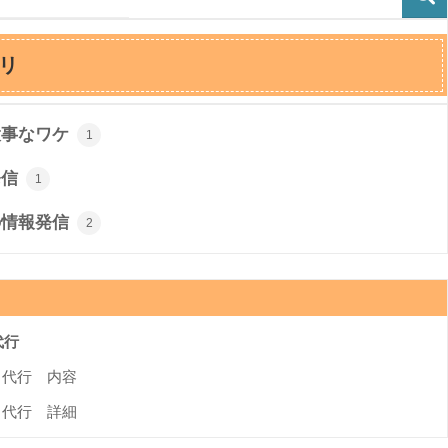
リ
大事なワケ
1
発信
1
の情報発信
2
代行
」代行 内容
」代行 詳細