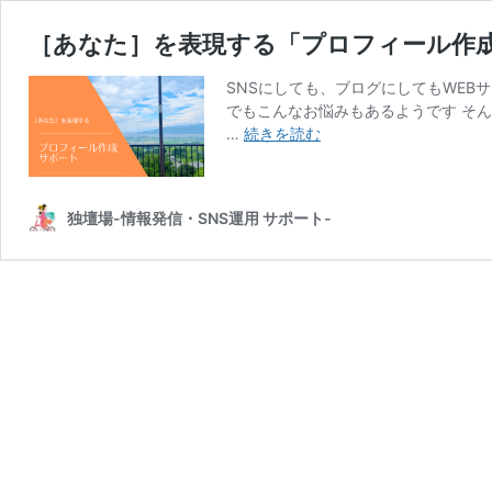
［あなた］を表現する「プロフィール作
SNSにしても、ブログにしてもWEB
でもこんなお悩みもあるようです そ
［あ
…
続きを読む
な
た］
を
独壇場-情報発信・SNS運用 サポート-
表
現
す
る
「プ
ロ
フ
ィ
ー
ル
作
成」